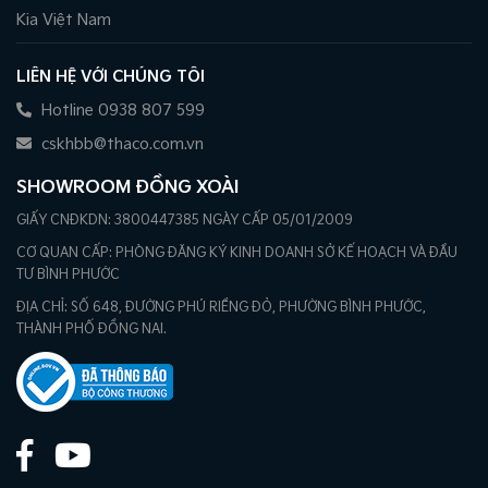
Kia Việt Nam
LIÊN HỆ VỚI CHÚNG TÔI
Hotline 0938 807 599
cskhbb@thaco.com.vn
SHOWROOM ĐỒNG XOÀI
GIẤY CNĐKDN: 3800447385 NGÀY CẤP 05/01/2009
CƠ QUAN CẤP: PHÒNG ĐĂNG KÝ KINH DOANH SỞ KẾ HOẠCH VÀ ĐẦU
TƯ BÌNH PHƯỚC
ĐỊA CHỈ: SỐ 648, ĐƯỜNG PHÚ RIỀNG ĐỎ, PHƯỜNG BÌNH PHƯỚC,
THÀNH PHỐ ĐỒNG NAI.