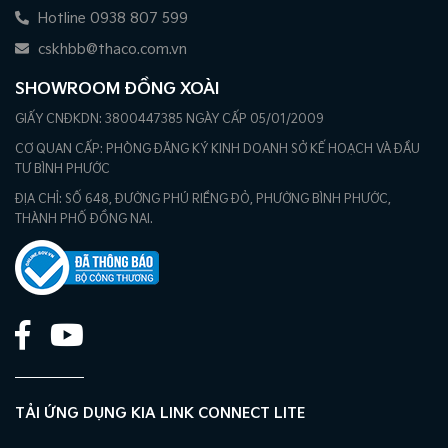
Hotline 0938 807 599
cskhbb@thaco.com.vn
SHOWROOM ĐỒNG XOÀI
GIẤY CNĐKDN: 3800447385 NGÀY CẤP 05/01/2009
CƠ QUAN CẤP: PHÒNG ĐĂNG KÝ KINH DOANH SỞ KẾ HOẠCH VÀ ĐẦU
TƯ BÌNH PHƯỚC
ĐỊA CHỈ: SỐ 648, ĐƯỜNG PHÚ RIỀNG ĐỎ, PHƯỜNG BÌNH PHƯỚC,
THÀNH PHỐ ĐỒNG NAI.
TẢI ỨNG DỤNG KIA LINK CONNECT LITE