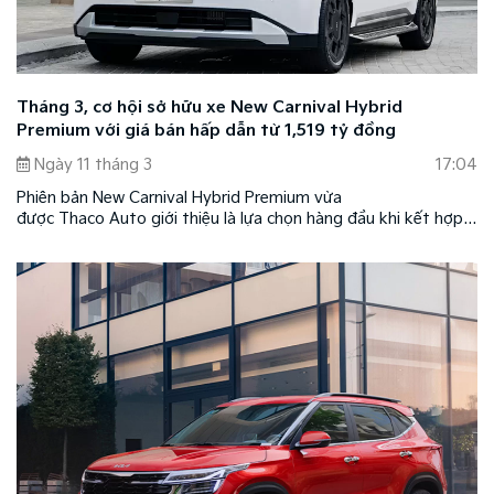
Tháng 3, cơ hội sở hữu xe New Carnival Hybrid
Premium với giá bán hấp dẫn từ 1,519 tỷ đồng
Ngày 11 tháng 3
17:04
Phiên bản New Carnival Hybrid Premium vừa
được Thaco Auto giới thiệu là lựa chọn hàng đầu khi kết hợp
hoàn hảo giữa công nghệ xanh Hybrid hiện đại, thiết kế sang
trọng, tiện nghi cao cấp cùng mức giá dễ tiếp cận chỉ từ 1,519
tỷ đồng.