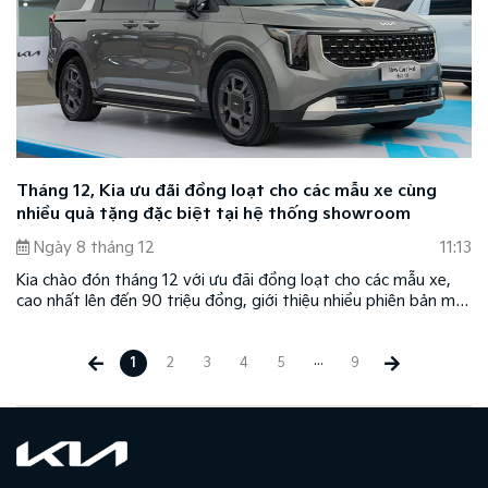
Tháng 12, Kia ưu đãi đồng loạt cho các mẫu xe cùng
nhiều quà tặng đặc biệt tại hệ thống showroom
Ngày 8 tháng 12
11:13
Kia chào đón tháng 12 với ưu đãi đồng loạt cho các mẫu xe,
cao nhất lên đến 90 triệu đồng, giới thiệu nhiều phiên bản mới
và tùy chọn cá nhân hóa cho các mẫu xe cao cấp, thêm nhiều
quà tặng giá trị đến khách hàng tại hệ thống showroom Kia
...
trên toàn quốc.
1
2
3
4
5
9