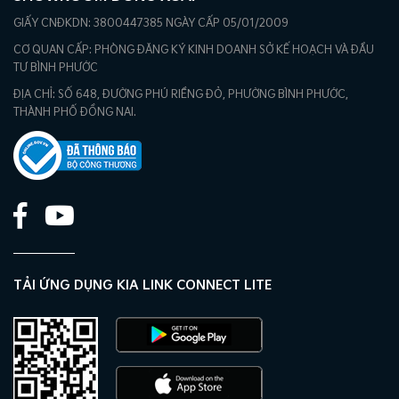
GIẤY CNĐKDN: 3800447385 NGÀY CẤP 05/01/2009
CƠ QUAN CẤP: PHÒNG ĐĂNG KÝ KINH DOANH SỞ KẾ HOẠCH VÀ ĐẦU
TƯ BÌNH PHƯỚC
ĐỊA CHỈ: SỐ 648, ĐƯỜNG PHÚ RIỀNG ĐỎ, PHƯỜNG BÌNH PHƯỚC,
THÀNH PHỐ ĐỒNG NAI.
TẢI ỨNG DỤNG KIA LINK CONNECT LITE