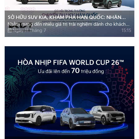
SỞ HỮU SUV KIA, KHÁM PHÁ HÀN QUỐC: NHẬN
Nhằm mang đến nhiều giá trị trải nghiệm dành cho khách
VOUCHER DU LỊCH TỔNG TRỊ GIÁ LÊN ĐẾN 800
hàng, từ ngày 15/7/2026, Kia Việt Nam triển khai chương
Ngày 11 tháng 7
15:15
TRIỆU ĐỒNG
trình “Khám phá sắc màu Hàn Quốc cùng Kia” trên phạm vi
toàn quốc, tổng giá trị giải thưởng lên đến 800 triệu đồng.