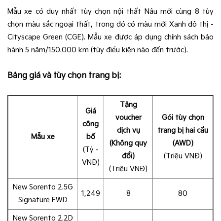
Mẫu xe có duy nhất tùy chọn nội thất Nâu mới cùng 8 tùy
chọn màu sắc ngoại thất, trong đó có màu mới Xanh đô thị -
Cityscape Green​ (CGE). Mẫu xe được áp dụng chính sách bảo
hành 5 năm/150.000 km (tùy điều kiện nào đến trước).
Bảng giá và tùy chọn trang bị:
Tặng
Giá
voucher
Gói tùy chọn
công
dịch vụ
trang bị hai cầu
Mẫu xe
bố
(Không quy
(AWD)
(Tỷ -
đổi)
(Triệu VNĐ)
VNĐ)
(Triệu VNĐ)
New Sorento 2.5G
1,249
8
80
Signature FWD
New Sorento 2.2D