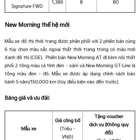
1,389
8
80
Signature FWD
New Morning thế hệ mới
Mẫu xe đô thị thời trang được phân phối với 2 phiên bản cùng
6 tùy chọn màu sắc ngoại thất thời trang trong có màu mới
Xanh đô thị (CGE)​. Phiên bản New Morning AT đi kèm nội thất
phối 2 tông màu cá tính đen – xám và New Morning GT-Line là
tông màu đen – đỏ. Mẫu xe được áp dụng chính sách bảo
hành 5 năm/150.000 km (tùy điều kiện nào đến trước).
Bảng giá và ưu đãi:
Tặng voucher
Giá công bố
dịch vụ (Không quy
Mẫu xe
(Triệu -
đổi)
VNĐ)