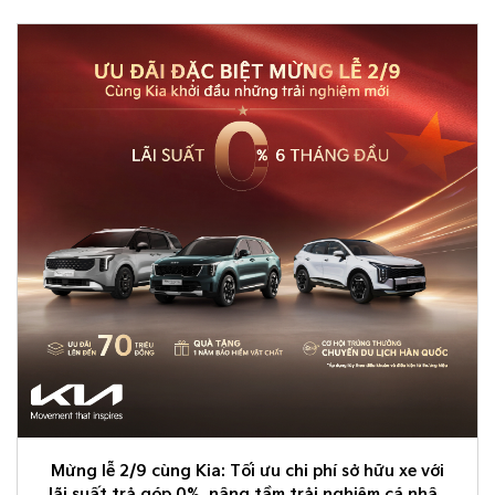
Mừng lễ 2/9 cùng Kia: Tối ưu chi phí sở hữu xe với
lãi suất trả góp 0%, nâng tầm trải nghiệm cá nhân