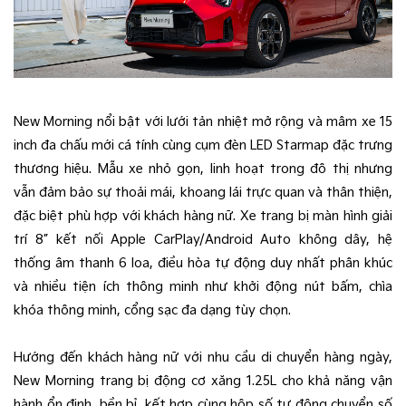
New Morning nổi bật với lưới tản nhiệt mở rộng và mâm xe 15
inch đa chấu mới cá tính cùng cụm đèn LED Starmap đặc trưng
thương hiệu. Mẫu xe nhỏ gọn, linh hoạt trong đô thị nhưng
vẫn đảm bảo sự thoải mái, khoang lái trực quan và thân thiện,
đặc biệt phù hợp với khách hàng nữ. Xe trang bị màn hình giải
trí 8” kết nối Apple CarPlay/Android Auto không dây, hệ
thống âm thanh 6 loa, điều hòa tự động duy nhất phân khúc
và nhiều tiện ích thông minh như khởi động nút bấm, chìa
khóa thông minh, cổng sạc đa dạng tùy chọn.
Hướng đến khách hàng nữ với nhu cầu di chuyển hàng ngày,
New Morning trang bị động cơ xăng 1.25L cho khả năng vận
hành ổn định, bền bỉ, kết hợp cùng hộp số tự động chuyển số