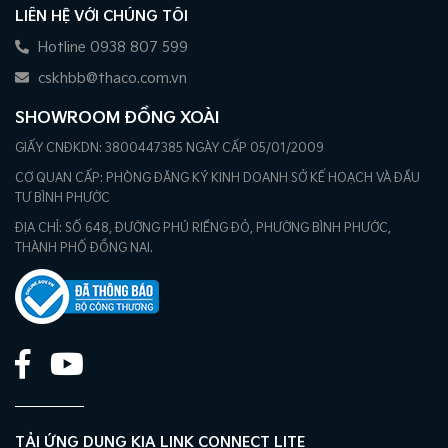
LIÊN HỆ VỚI CHÚNG TÔI
Hotline 0938 807 599
cskhbb@thaco.com.vn
SHOWROOM ĐỒNG XOÀI
GIẤY CNĐKDN: 3800447385 NGÀY CẤP 05/01/2009
CƠ QUAN CẤP: PHÒNG ĐĂNG KÝ KINH DOANH SỞ KẾ HOẠCH VÀ ĐẦU
TƯ BÌNH PHƯỚC
ĐỊA CHỈ: SỐ 648, ĐƯỜNG PHÚ RIỀNG ĐỎ, PHƯỜNG BÌNH PHƯỚC,
THÀNH PHỐ ĐỒNG NAI.
TẢI ỨNG DỤNG KIA LINK CONNECT LITE