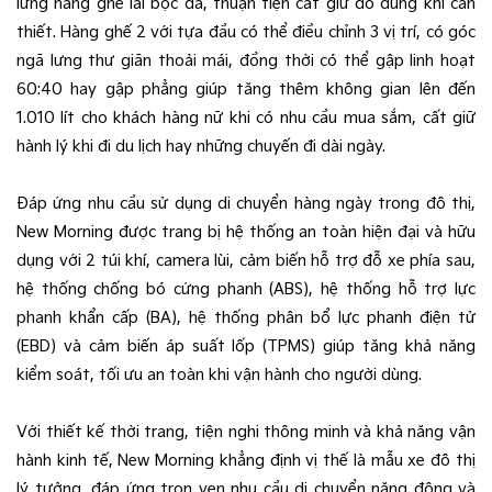
lưng hàng ghế lái bọc da, thuận tiện cất giữ đồ dùng khi cần
thiết. Hàng ghế 2 với tựa đầu có thể điều chỉnh 3 vị trí, có góc
ngã lưng thư giãn thoải mái, đồng thời có thể gập linh hoạt
60:40 hay gập phẳng giúp tăng thêm không gian lên đến
1.010 lít cho khách hàng nữ khi có nhu cầu mua sắm, cất giữ
hành lý khi đi du lịch hay những chuyến đi dài ngày.
Đáp ứng nhu cầu sử dụng di chuyển hàng ngày trong đô thị,
New Morning được trang bị hệ thống an toàn hiện đại và hữu
dụng với 2 túi khí, camera lùi, cảm biến hỗ trợ đỗ xe phía sau,
hệ thống chống bó cứng phanh (ABS), hệ thống hỗ trợ lực
phanh khẩn cấp (BA), hệ thống phân bổ lực phanh điện tử
(EBD) và cảm biến áp suất lốp (TPMS) giúp tăng khả năng
kiểm soát, tối ưu an toàn khi vận hành cho người dùng.
Với thiết kế thời trang, tiện nghi thông minh và khả năng vận
hành kinh tế, New Morning khẳng định vị thế là mẫu xe đô thị
lý tưởng, đáp ứng trọn vẹn nhu cầu di chuyển năng động và