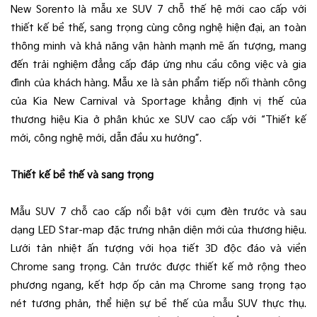
New Sorento là mẫu xe SUV 7 chỗ thế hệ mới cao cấp với
thiết kế bề thế, sang trọng cùng công nghệ hiện đại, an toàn
thông minh và khả năng vận hành mạnh mẽ ấn tượng, mang
đến trải nghiệm đẳng cấp đáp ứng nhu cầu công việc và gia
đình của khách hàng. Mẫu xe là sản phẩm tiếp nối thành công
của Kia New Carnival và Sportage khẳng định vị thế của
thương hiệu Kia ở phân khúc xe SUV cao cấp với “Thiết kế
mới, công nghệ mới, dẫn đầu xu hướng”.
Thiết kế bề thế và sang trọng
Mẫu SUV 7 chỗ cao cấp nổi bật với cụm đèn trước và sau
dạng LED Star-map đặc trưng nhận diện mới của thương hiệu.
Lưới tản nhiệt ấn tượng với họa tiết 3D độc đáo và viền
Chrome sang trọng. Cản trước được thiết kế mở rộng theo
phương ngang, kết hợp ốp cản mạ Chrome sang trọng tạo
nét tương phản, thể hiện sự bề thế của mẫu SUV thực thụ.