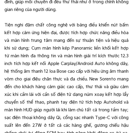
đình, giúp mỗi chuyến đi đều thư thái như ở trong chính không
gian riêng của người dùng.
Tiện nghi đậm chất công nghệ với bảng điều khiển nút bấm
kết hợp cảm ứng hiện đại, được tích hợp chức năng điều hòa
và màn hình trung tâm mang đến sự thuận tiện và hiệu quả
khi sử dụng; Cụm màn hình kép Panoramic liền khối​ kết hợp
từ màn hình đa thông tin và màn hình giải trí kích thước 12.3
inch tích hợp kết nối Apple Carplay/Android Auto không dây,
hệ thống âm thanh 12 loa Bose cao cấp với hiệu ứng âm thanh
vòm cho giai điệu chân thực và đa chiều. New Sorento mang
đến cho khách hàng cảm giác cao cấp, thư thái và giàu cảm
xúc khi cầm lái với cần số điện tử dạng núm xoay kết hợp lẩy
chuyển số thể thao, phanh tay điện tử tích hợp Autohold và
màn hình HUD giúp người lái khi làm chủ tất cả trong tầm tay;
sạc điện thoại không dây Qi, cổng sạc nhanh Type-C với công
suất lên đến 27W ở tất cả các hàng ghế, gương chiếu hậu