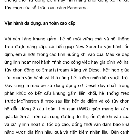
chống chói tự động ECM hay tính năng khởi động xe từ xa,
tùy chọn cửa sổ trời toàn cảnh Panorama.
Vận hành đa dụng, an toàn cao cấp
Với nền tảng khung gầm thế hệ mới vững chãi và hệ thống
treo được nâng cấp, cải tiến giúp New Sorento vận hành ổn
định, êm ái hơn trong các tình huống khi vào cua. Mẫu xe đáp
ứng linh hoạt mọi hành trình cho công việc hay gia đình với hai
tùy chọn động cơ Smartstream Xăng và Diesel, kết hợp giữa
sức mạnh vận hành và khả năng tiết kiệm nhiên liệu vượt trội.​
Đây cũng là mẫu xe sử dụng động cơ Diesel duy nhất trong
phân khúc có kết cấu khung gầm liền khối, hệ thống treo
trước McPherson & treo sau liên kết đa điểm và có tùy chọn
hệ dẫn động 2 cầu toàn thời gian (AWD) giúp mang lại cảm
giác lái êm ái trên các cung đường đô thị, ổn định khi vào cua
và xử lý linh hoạt ở tốc độ cao, đồng thời vẫn đảm bảo khả
năng vượt địa hình hiệu quả và tiết kiệm nhiên liệu. Bên cạnh