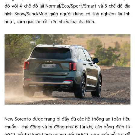
đó với 4 chế độ lái Normal/Eco/Sport/Smart và 3 chế độ địa
hình Snow/Sand/Mud giúp người dùng có trải nghiệm lái linh
hoạt, cảm giác lái tốt trên nhiều loại địa hình.
New Sorento được trang bị đầy đủ các hệ thống an toàn tiêu
chuẩn - chủ động và bị động như 6 túi khí, cân bằng điện tử
(ESC), hỗ trợ khởi hành ngang dốc (HAC)​, cảm biến hỗ trợ đỗ