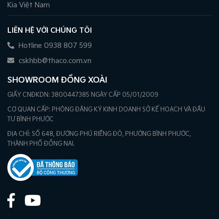
Kia Việt Nam
LIÊN HỆ VỚI CHÚNG TÔI
Hotline 0938 807 599
cskhbb@thaco.com.vn
SHOWROOM ĐỒNG XOÀI
GIẤY CNĐKDN: 3800447385 NGÀY CẤP 05/01/2009
CƠ QUAN CẤP: PHÒNG ĐĂNG KÝ KINH DOANH SỞ KẾ HOẠCH VÀ ĐẦU
TƯ BÌNH PHƯỚC
ĐỊA CHỈ: SỐ 648, ĐƯỜNG PHÚ RIỀNG ĐỎ, PHƯỜNG BÌNH PHƯỚC,
THÀNH PHỐ ĐỒNG NAI.