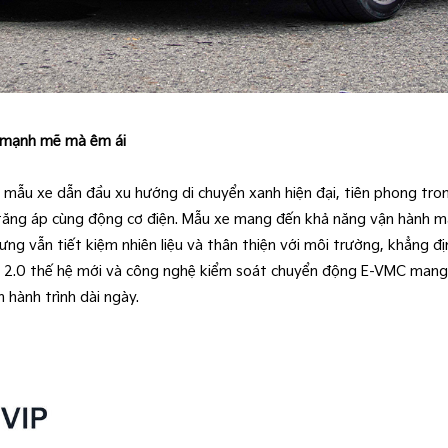
h mạnh mẽ mà êm ái
là mẫu xe dẫn đầu xu hướng di chuyển xanh hiện đại, tiên phong tr
6 tăng áp cùng động cơ điện. Mẫu xe mang đến khả năng vận hành m
ưng vẫn tiết kiệm nhiên liệu và thân thiện với môi trường, khẳng đ
 2.0 thế hệ mới và công nghệ kiểm soát chuyển động E-VMC mang l
 hành trình dài ngày.