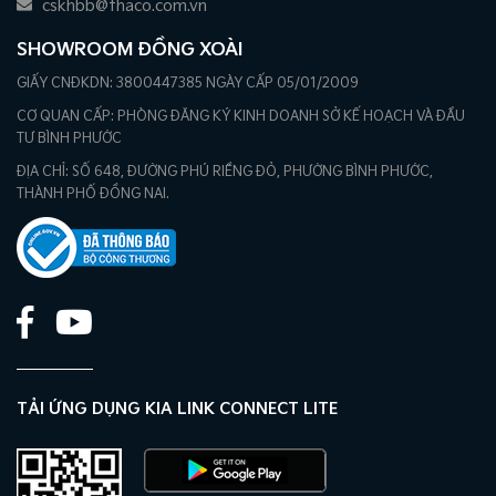
cskhbb@thaco.com.vn
SHOWROOM ĐỒNG XOÀI
GIẤY CNĐKDN: 3800447385 NGÀY CẤP 05/01/2009
CƠ QUAN CẤP: PHÒNG ĐĂNG KÝ KINH DOANH SỞ KẾ HOẠCH VÀ ĐẦU
TƯ BÌNH PHƯỚC
ĐỊA CHỈ: SỐ 648, ĐƯỜNG PHÚ RIỀNG ĐỎ, PHƯỜNG BÌNH PHƯỚC,
THÀNH PHỐ ĐỒNG NAI.
TẢI ỨNG DỤNG KIA LINK CONNECT LITE