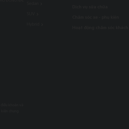
PHỐ ĐỒNG NAI.
Sedan
Dịch vụ sửa chữa
SUV
Chăm sóc xe - phụ kiện
Hybrid
Hoạt động chăm sóc khách
 điều khoản và
u kiện chung