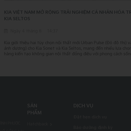
KIA VIỆT NAM MỞ RỘNG TRẢI NGHIỆM CÁ NHÂN HÓA TR
KIA SELTOS
Ngày 4 tháng 8
14:37
Kia giới thiệu hai tùy chọn nội thất mới Urban Pulse (Đỏ đô thị)
ánh dương) cho Kia Sonet và Kia Seltos, mang đến nhiều lựa chọ
hàng kiến tạo không gian nội thất đồng điệu với phong cách sống
SẢN
DỊCH VỤ
PHẨM
Đặt hẹn dịch vụ
BÌNH PHƯỚC
Hatchback
Bảo dưỡng định kỳ