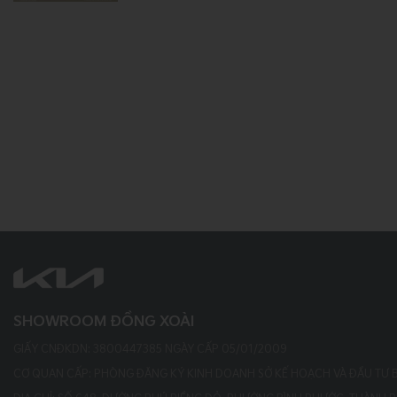
SHOWROOM ĐỒNG XOÀI
GIẤY CNĐKDN: 3800447385 NGÀY CẤP 05/01/2009
CƠ QUAN CẤP: PHÒNG ĐĂNG KÝ KINH DOANH SỞ KẾ HOẠCH VÀ ĐẦU TƯ 