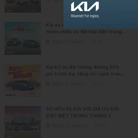
Kia ưu đãi 100% phí trước bạ,
thêm nhiều ưu đãi hấp dẫn trong
tháng 4
Ngày 6 tháng 4
13:45
Kia K3 ưu đãi tương đương 50%
phí trước bạ, tăng sức cạnh tranh
với các mẫu xe trong phân khúc C-
Ngày 21 tháng 3
17:20
sedan
SỞ HỮU XE KIA VỚI GIÁ ƯU ĐÃI
ĐẶC BIỆT TRONG THÁNG 2
Ngày 20 tháng 2
14:10