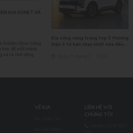
ÊN KIA SONET VÀ
Kia vững vàng trong top 5 thương
 và Golden Glow (Vàng
hiệu ô tô bán chạy nhất nửa đầu
n hơn để mỗi khách
năm 2026
 và cá tính riêng.
Ngày 21 tháng 7
13:26
VỀ KIA
LIÊN HỆ VỚI
CHÚNG TÔI
Kia Toàn Cầu
Hotline 0938 807
Kia Việt Nam
599