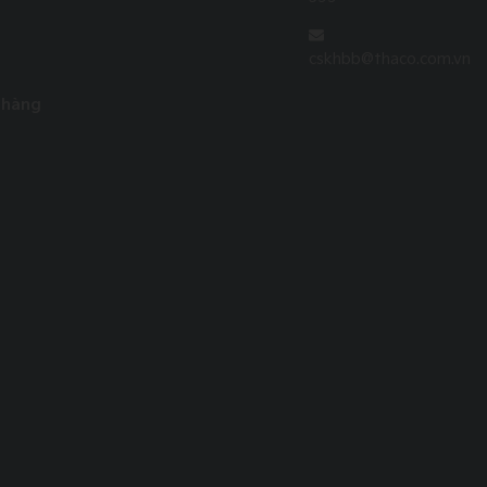
cskhbb@thaco.com.vn
 hàng