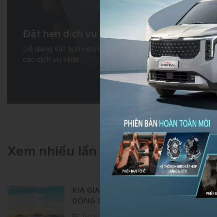
Đặt hẹn dịch vụ
Dễ dàng đặt lịch hẹn bảo dưỡng, sửa chữa hoặc
các dịch vụ khác.
Xem nhiều lần
KIA GIA TĂNG ƯU ĐÃI CHO NHIỀU
DÒNG XE TRONG THÁNG 3
Ngày 13 tháng 3
10:00