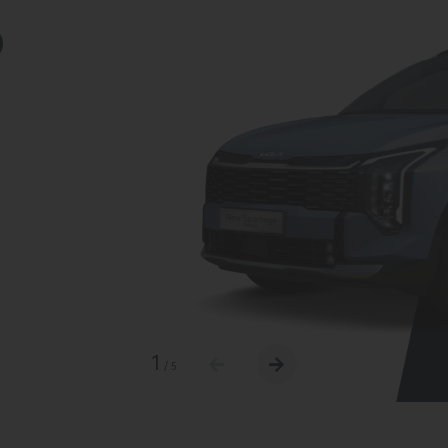
D
1
/
5