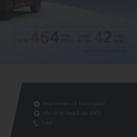
Smartstream 1.6 Turbo Hybrid
Hộp số tự động 6 cấp (6AT)
5 chỗ