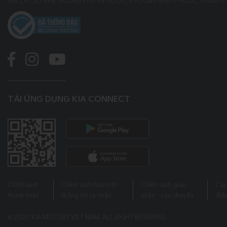
ĐỊA CHỈ: SỐ 648, ĐƯỜNG PHÚ RIỀNG ĐỎ, PHƯỜNG BÌNH PHƯỚC, THÀNH 
TẢI ỨNG DỤNG KIA CONNECT
Chính sách
Chính sách bảo mật
Chính sách giao
Các
thanh toán
thông tin cá nhân
nhận - vận chuyển
điề
© 2020 KIA MOTORS VIET NAM. ALL RIGHT RESERVED.