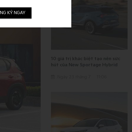
NG KÝ NGAY
10 giá trị khác biệt tạo nên sức
hút của New Sportage Hybrid
Ngày 23 tháng 7
11:06