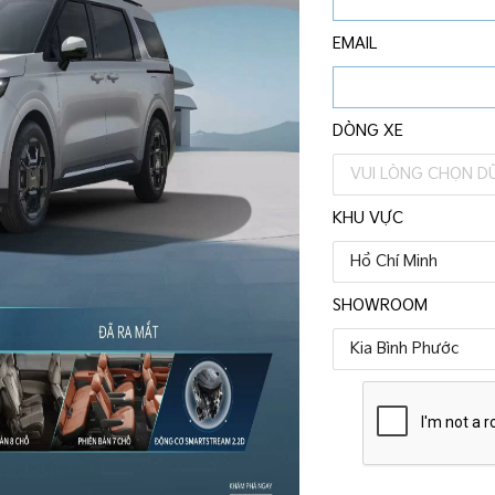
EMAIL
Bảo dưỡng định kỳ
Kiểm tra, bảo dưỡng định kỳ, đảm bảo hiệu quả
DÒNG XE
vận hành bền bỉ của chiếc xe
VUI LÒNG CHỌN DỮ
KHU VỰC
Hồ Chí Minh
SHOWROOM
Tin mới
Kia Bình Phước