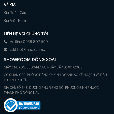
VỀ KIA
Kia Toàn Cầu
Kia Việt Nam
LIÊN HỆ VỚI CHÚNG TÔI
Hotline 0938 807 599
cskhbb@thaco.com.vn
SHOWROOM ĐỒNG XOÀI
GIẤY CNĐKDN: 3800447385 NGÀY CẤP 05/01/2009
CƠ QUAN CẤP: PHÒNG ĐĂNG KÝ KINH DOANH SỞ KẾ HOẠCH VÀ ĐẦU
TƯ BÌNH PHƯỚC
ĐỊA CHỈ: SỐ 648, ĐƯỜNG PHÚ RIỀNG ĐỎ, PHƯỜNG BÌNH PHƯỚC,
THÀNH PHỐ ĐỒNG NAI.